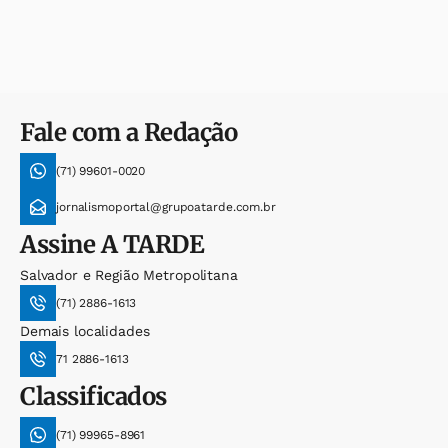
Fale com a Redação
(71) 99601-0020
jornalismoportal@grupoatarde.com.br
Assine
A TARDE
Salvador e Região Metropolitana
(71) 2886-1613
Demais localidades
71 2886-1613
Classificados
(71) 99965-8961