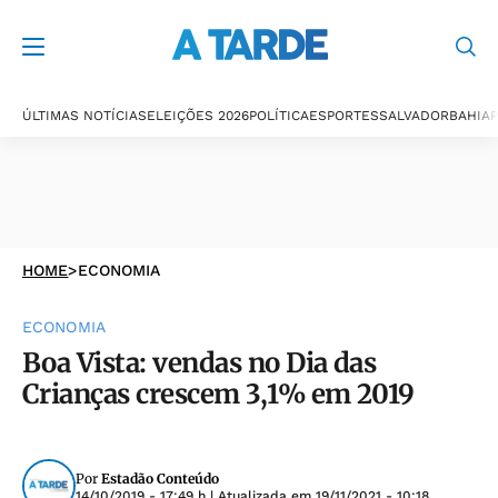
ÚLTIMAS NOTÍCIAS
ELEIÇÕES 2026
POLÍTICA
ESPORTES
SALVADOR
BAHIA
P
HOME
>
ECONOMIA
ECONOMIA
Boa Vista: vendas no Dia das
Crianças crescem 3,1% em 2019
Por
Estadão Conteúdo
14/10/2019 - 17:49 h
| Atualizada em
19/11/2021 - 10:18