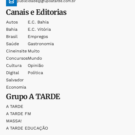
publicidade@grupoatarde.com.br
Canais e Editorias
Autos
E.c. Bahia
Bahia
E.c. Vitória
Brasil
Empregos
Saúde
Gastronomia
Cineinsite
Muito
Concursos
Mundo
Cultura
Opinião
Digital
Política
Salvador
Economia
Grupo
A TARDE
A TARDE
A TARDE FM
MASSA!
A TARDE EDUCAÇÃO