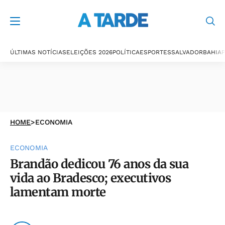
ÚLTIMAS NOTÍCIAS
ELEIÇÕES 2026
POLÍTICA
ESPORTES
SALVADOR
BAHIA
P
HOME
>
ECONOMIA
ECONOMIA
Brandão dedicou 76 anos da sua
vida ao Bradesco; executivos
lamentam morte