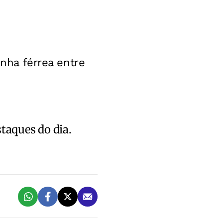
inha férrea entre
staques do dia.