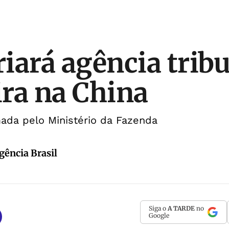
riará agência tribu
ra na China
rmada pelo Ministério da Fazenda
gência Brasil
Siga o
A TARDE
no
Google