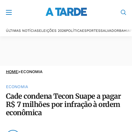
ÚLTIMAS NOTÍCIAS
ELEIÇÕES 2026
POLÍTICA
ESPORTES
SALVADOR
BAHIA
P
HOME
>
ECONOMIA
ECONOMIA
Cade condena Tecon Suape a pagar
R$ 7 milhões por infração à ordem
econômica