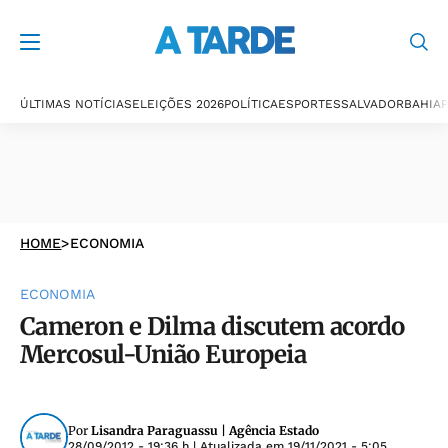
ÚLTIMAS NOTÍCIAS
ELEIÇÕES 2026
POLÍTICA
ESPORTES
SALVADOR
BAHIA
P
HOME
>
ECONOMIA
ECONOMIA
Cameron e Dilma discutem acordo
Mercosul-União Europeia
Por
Lisandra Paraguassu | Agência Estado
28/09/2012 - 19:36 h
| Atualizada em
19/11/2021 - 5:05