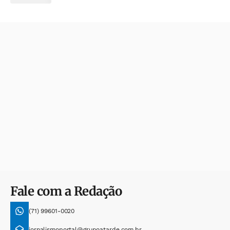
Fale com a Redação
(71) 99601-0020
jornalismoportal@grupoatarde.com.br