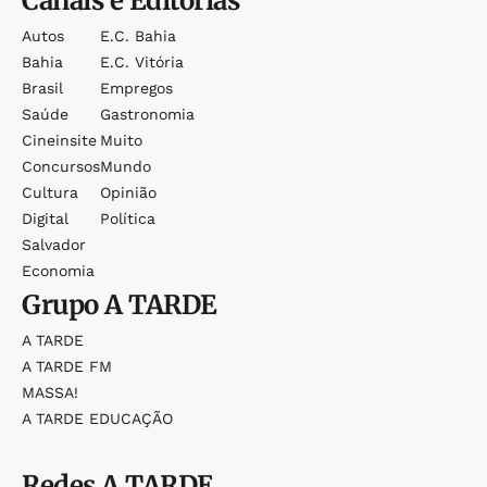
Canais e Editorias
Autos
E.c. Bahia
Bahia
E.c. Vitória
Brasil
Empregos
Saúde
Gastronomia
Cineinsite
Muito
Concursos
Mundo
Cultura
Opinião
Digital
Política
Salvador
Economia
Grupo
A TARDE
A TARDE
A TARDE FM
MASSA!
A TARDE EDUCAÇÃO
Redes
A TARDE