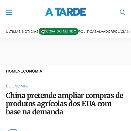
COPA DO MUNDO
ÚLTIMAS NOTÍCIAS
POLÍTICA
SALVADOR
POLÍCIA
BA
HOME
>
ECONOMIA
ECONOMIA
China pretende ampliar compras de
produtos agrícolas dos EUA com
base na demanda