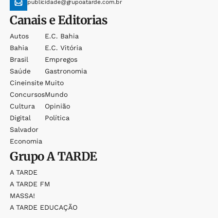
publicidade@grupoatarde.com.br
Canais e Editorias
Autos
E.c. Bahia
Bahia
E.c. Vitória
Brasil
Empregos
Saúde
Gastronomia
Cineinsite
Muito
Concursos
Mundo
Cultura
Opinião
Digital
Política
Salvador
Economia
Grupo
A TARDE
A TARDE
A TARDE FM
MASSA!
A TARDE EDUCAÇÃO