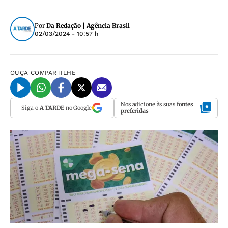
Por
Da Redação | Agência Brasil
02/03/2024 - 10:57 h
OUÇA
COMPARTILHE
Nos adicione às suas
fontes
Siga o
A TARDE
no Google
preferidas