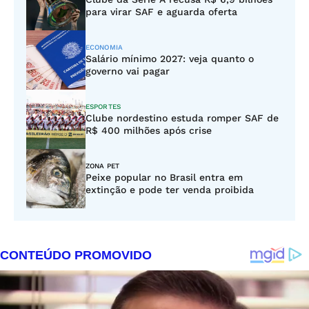
para virar SAF e aguarda oferta
ECONOMIA
Salário mínimo 2027: veja quanto o
governo vai pagar
ESPORTES
Clube nordestino estuda romper SAF de
R$ 400 milhões após crise
ZONA PET
Peixe popular no Brasil entra em
extinção e pode ter venda proibida