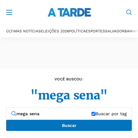
Últimas notícias
ÚLTIMAS NOTÍCIAS
ELEIÇÕES 2026
POLÍTICA
ESPORTES
SALVADOR
BAHIA
P
VOCÊ BUSCOU:
"mega sena"
Buscar por tag
Buscar