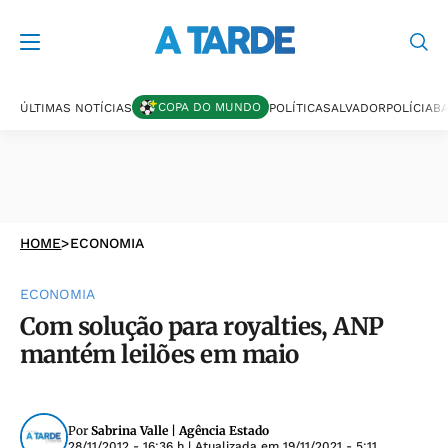
COPA DO MUNDO
ÚLTIMAS NOTÍCIAS
POLÍTICA
SALVADOR
POLÍCIA
BA
HOME
>
ECONOMIA
ECONOMIA
Com solução para royalties, ANP
mantém leilões em maio
Por
Sabrina Valle | Agência Estado
28/11/2012 - 16:36 h
| Atualizada em
19/11/2021 - 5:11