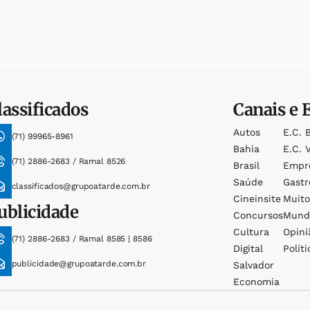
lassificados
Canais e 
Autos
E.c. 
(71) 99965-8961
Bahia
E.c. V
(71) 2886-2683 / Ramal 8526
Brasil
Empr
Saúde
Gast
classificados@grupoatarde.com.br
Cineinsite
Muit
ublicidade
Concursos
Mund
Cultura
Opini
(71) 2886-2683 / Ramal 8585 | 8586
Digital
Políti
publicidade@grupoatarde.com.br
Salvador
Economia