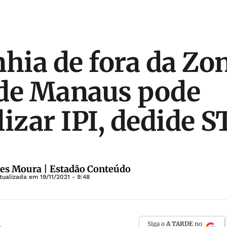
ia de fora da Zo
 de Manaus pode
lizar IPI, dedide S
es Moura | Estadão Conteúdo
tualizada em
19/11/2021 - 9:48
Siga o
A TARDE
no