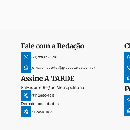
Fale com a Redação
C
(71) 99601-0020
jornalismoportal@grupoatarde.com.br
Assine
A TARDE
P
Salvador e Região Metropolitana
(71) 2886-1613
Demais localidades
71 2886-1613