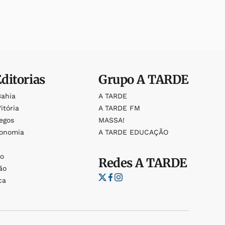
Editorias
Grupo
A TARDE
Bahia
A TARDE
itória
A TARDE FM
egos
MASSA!
ronomia
A TARDE EDUCAÇÃO
o
o
Redes
A TARDE
ão
ca