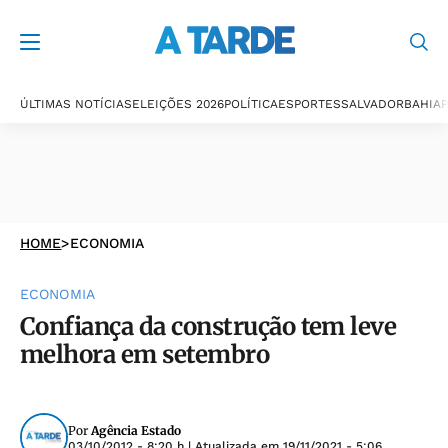
ÚLTIMAS NOTÍCIAS
ELEIÇÕES 2026
POLÍTICA
ESPORTES
SALVADOR
BAHIA
P
HOME
>
ECONOMIA
ECONOMIA
Confiança da construção tem leve
melhora em setembro
Por
Agência Estado
03/10/2012 - 8:20 h
| Atualizada em
19/11/2021 - 5:06