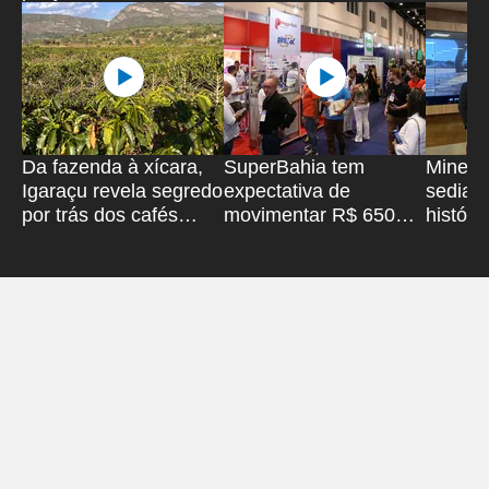
Da fazenda à xícara,
SuperBahia tem
Minera
Igaraçu revela segredo
expectativa de
sediar
por trás dos cafés
movimentar R$ 650
históri
especiais
milhões
com pr
de Tor