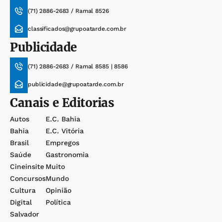
(71) 2886-2683 / Ramal 8526
classificados@grupoatarde.com.br
Publicidade
(71) 2886-2683 / Ramal 8585 | 8586
publicidade@grupoatarde.com.br
Canais e Editorias
Autos
E.c. Bahia
Bahia
E.c. Vitória
Brasil
Empregos
Saúde
Gastronomia
Cineinsite
Muito
Concursos
Mundo
Cultura
Opinião
Digital
Política
Salvador