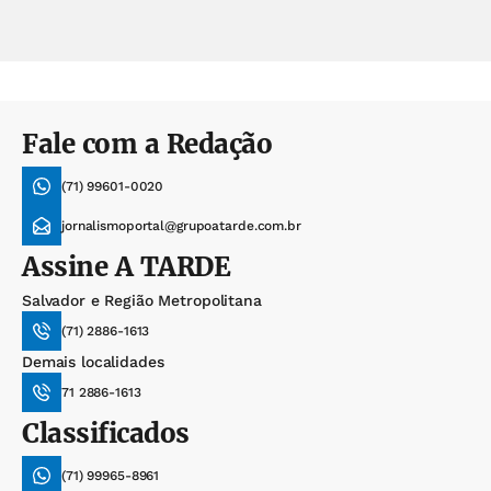
Fale com a Redação
(71) 99601-0020
jornalismoportal@grupoatarde.com.br
Assine
A TARDE
Salvador e Região Metropolitana
(71) 2886-1613
Demais localidades
71 2886-1613
Classificados
(71) 99965-8961