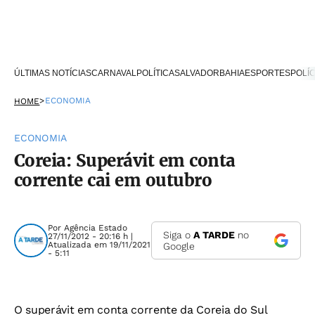
ÚLTIMAS NOTÍCIAS
CARNAVAL
POLÍTICA
SALVADOR
BAHIA
ESPORTES
POLÍC
>
ECONOMIA
HOME
ECONOMIA
Coreia: Superávit em conta
corrente cai em outubro
Por
Agência Estado
Siga o
A TARDE
no
27/11/2012 - 20:16 h |
Atualizada em 19/11/2021
Google
- 5:11
O superávit em conta corrente da Coreia do Sul