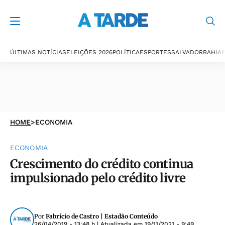
ÚLTIMAS NOTÍCIAS
ELEIÇÕES 2026
POLÍTICA
ESPORTES
SALVADOR
BAHIA
P
HOME
>
ECONOMIA
ECONOMIA
Crescimento do crédito continua
impulsionado pelo crédito livre
Por
Fabrício de Castro | Estadão Conteúdo
26/04/2019 - 13:48 h
| Atualizada em
19/11/2021 - 9:49