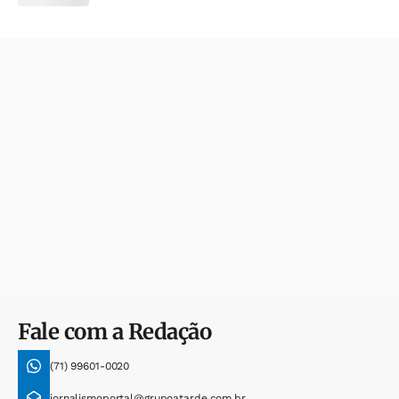
Fale com a Redação
(71) 99601-0020
jornalismoportal@grupoatarde.com.br