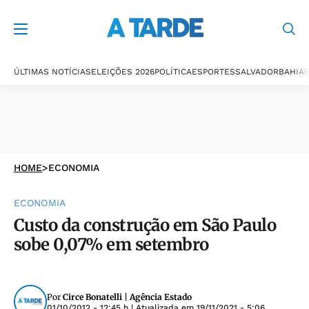
ÚLTIMAS NOTÍCIAS
ELEIÇÕES 2026
POLÍTICA
ESPORTES
SALVADOR
BAHIA
P
HOME
>
ECONOMIA
ECONOMIA
Custo da construção em São Paulo
sobe 0,07% em setembro
Por
Circe Bonatelli | Agência Estado
01/10/2012 - 12:45 h
| Atualizada em
19/11/2021 - 5:06