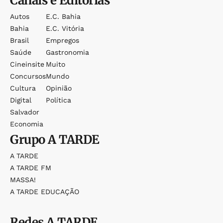
Canais e Editorias
Autos
E.c. Bahia
Bahia
E.c. Vitória
Brasil
Empregos
Saúde
Gastronomia
Cineinsite
Muito
Concursos
Mundo
Cultura
Opinião
Digital
Política
Salvador
Economia
Grupo
A TARDE
A TARDE
A TARDE FM
MASSA!
A TARDE EDUCAÇÃO
Redes
A TARDE