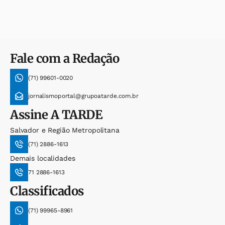
Fale com a Redação
(71) 99601-0020
jornalismoportal@grupoatarde.com.br
Assine
A TARDE
Salvador e Região Metropolitana
(71) 2886-1613
Demais localidades
71 2886-1613
Classificados
(71) 99965-8961