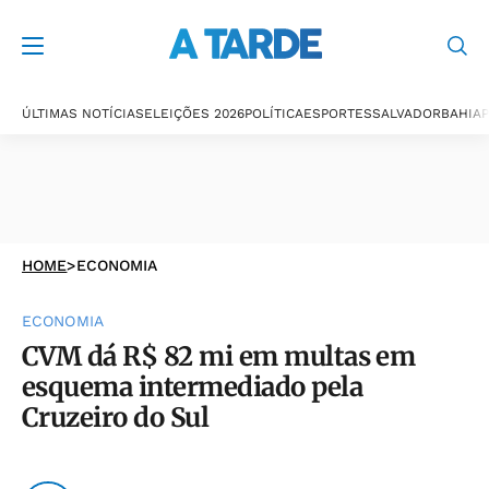
ÚLTIMAS NOTÍCIAS
ELEIÇÕES 2026
POLÍTICA
ESPORTES
SALVADOR
BAHIA
P
HOME
>
ECONOMIA
ECONOMIA
CVM dá R$ 82 mi em multas em
esquema intermediado pela
Cruzeiro do Sul