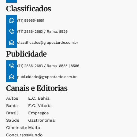
Classificados
(71) 99965-8961
(71) 2886-2683 / Ramal 8526
classificados@grupoatarde.com.br
Publicidade
(71) 2886-2683 / Ramal 8585 | 8586
publicidade@grupoatarde.com.br
Canais e Editorias
Autos
E.c. Bahia
Bahia
E.c. Vitória
Brasil
Empregos
Saúde
Gastronomia
Cineinsite
Muito
Concursos
Mundo