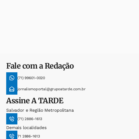
Fale com a Redação
(71) 99601-0020
jornalismoportal@grupoatarde.com.br
Assine
A TARDE
Salvador e Região Metropolitana
(71) 2886-1613
Demais localidades
71 2886-1613