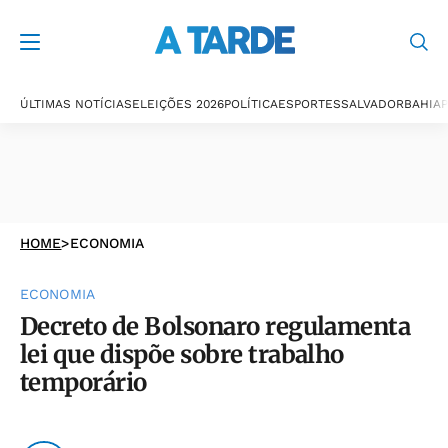
ÚLTIMAS NOTÍCIAS
ELEIÇÕES 2026
POLÍTICA
ESPORTES
SALVADOR
BAHIA
P
HOME
>
ECONOMIA
ECONOMIA
Decreto de Bolsonaro regulamenta
lei que dispõe sobre trabalho
temporário