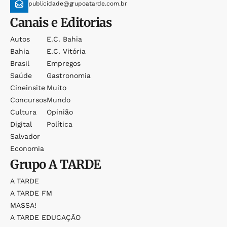
publicidade@grupoatarde.com.br
Canais e Editorias
Autos
E.c. Bahia
Bahia
E.c. Vitória
Brasil
Empregos
Saúde
Gastronomia
Cineinsite
Muito
Concursos
Mundo
Cultura
Opinião
Digital
Política
Salvador
Economia
Grupo
A TARDE
A TARDE
A TARDE FM
MASSA!
A TARDE EDUCAÇÃO