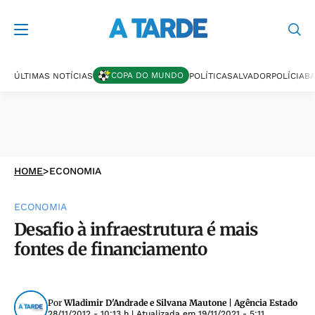
COPA DO MUNDO
ÚLTIMAS NOTÍCIAS
POLÍTICA
SALVADOR
POLÍCIA
BA
HOME
>
ECONOMIA
ECONOMIA
Desafio à infraestrutura é mais
fontes de financiamento
Por
Wladimir D'Andrade e Silvana Mautone | Agência Estado
28/11/2012 - 10:13 h
| Atualizada em
19/11/2021 - 5:11