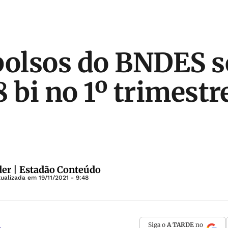
olsos do BNDES
 bi no 1º trimestre
der | Estadão Conteúdo
tualizada em
19/11/2021 - 9:48
Siga o
A TARDE
no