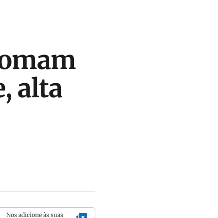
 somam
, alta
Nos adicione às suas