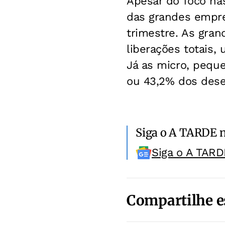
Apesar do foco na
das grandes empre
trimestre. As gra
liberações totais,
Já as micro, pequ
ou 43,2% dos des
Siga o A TARDE 
Siga o A TARD
Compartilhe e