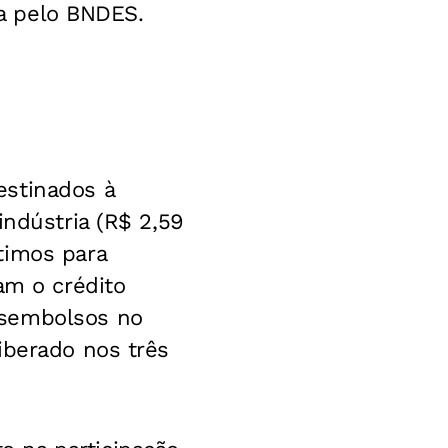
da pelo BNDES.
estinados à
indústria (R$ 2,59
timos para
am o crédito
esembolsos no
iberado nos três