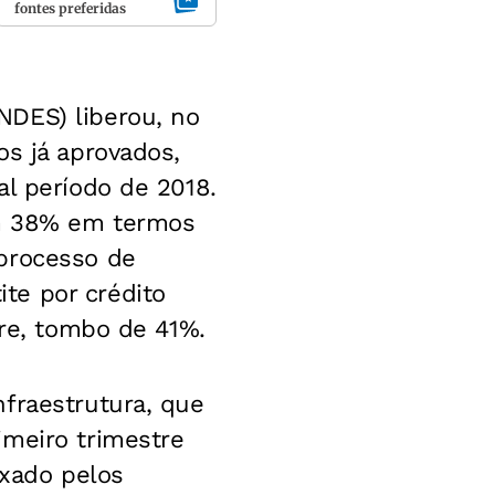
fontes preferidas
NDES) liberou, no
os já aprovados,
al período de 2018.
am 38% em termos
 processo de
te por crédito
tre, tombo de 41%.
fraestrutura, que
imeiro trimestre
uxado pelos