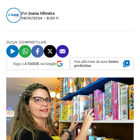
Por
Joana Oliveira
06/10/2024 - 8:00 h
OUÇA
COMPARTILHE
Nos adicione às suas
fontes
Siga o
A TARDE
no Google
preferidas