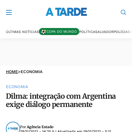
COPA DO MUNDO
ÚLTIMAS NOTÍCIAS
POLÍTICA
SALVADOR
POLÍCIA
BA
HOME
>
ECONOMIA
ECONOMIA
Dilma: integração com Argentina
exige diálogo permanente
Por
Agência Estado
28/11/2012 - 14:25 h
| Atualizada em
19/11/2021 - 5:11