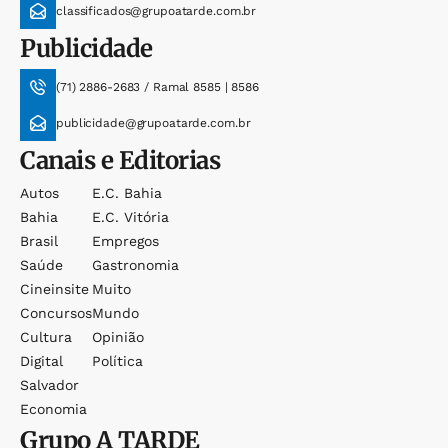
classificados@grupoatarde.com.br
Publicidade
(71) 2886-2683 / Ramal 8585 | 8586
publicidade@grupoatarde.com.br
Canais e Editorias
Autos
E.c. Bahia
Bahia
E.c. Vitória
Brasil
Empregos
Saúde
Gastronomia
Cineinsite
Muito
Concursos
Mundo
Cultura
Opinião
Digital
Política
Salvador
Economia
Grupo
A TARDE