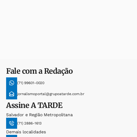
Fale com a Redação
(71) 99601-0020
jornalismoportal@grupoatarde.com.br
Assine
A TARDE
Salvador e Região Metropolitana
(71) 2886-1613
Demais localidades