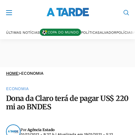
COPA DO MUNDO
ÚLTIMAS NOTÍCIAS
POLÍTICA
SALVADOR
POLÍCIA
BA
HOME
>
ECONOMIA
ECONOMIA
Dona da Claro terá de pagar US$ 220
mi ao BNDES
Por
Agência Estado
01/12/2012 - 9:37 h
| Atualizada em
19/11/2021 - 5:12