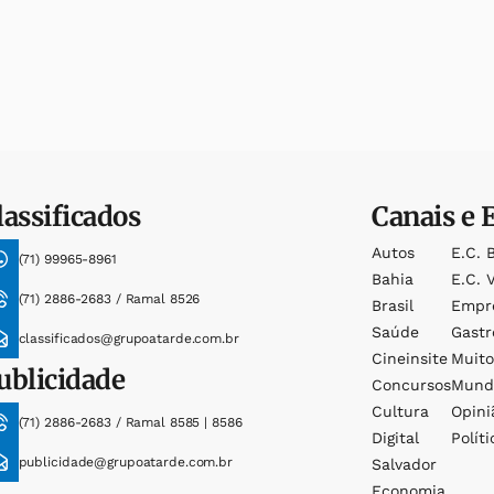
lassificados
Canais e 
Autos
E.c. 
(71) 99965-8961
Bahia
E.c. V
(71) 2886-2683 / Ramal 8526
Brasil
Empr
Saúde
Gast
classificados@grupoatarde.com.br
Cineinsite
Muit
ublicidade
Concursos
Mund
Cultura
Opini
(71) 2886-2683 / Ramal 8585 | 8586
Digital
Políti
publicidade@grupoatarde.com.br
Salvador
Economia