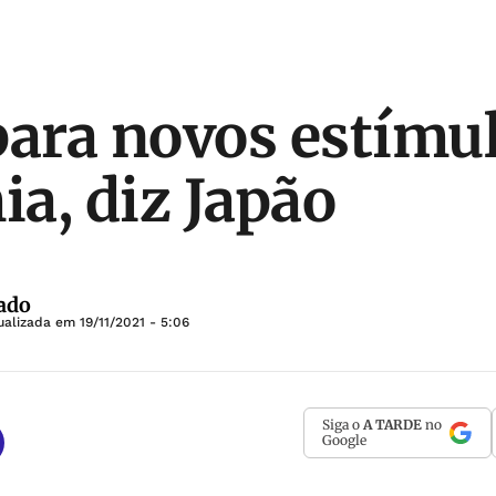
para novos estímul
a, diz Japão
ado
ualizada em
19/11/2021 - 5:06
Siga o
A TARDE
no
Google