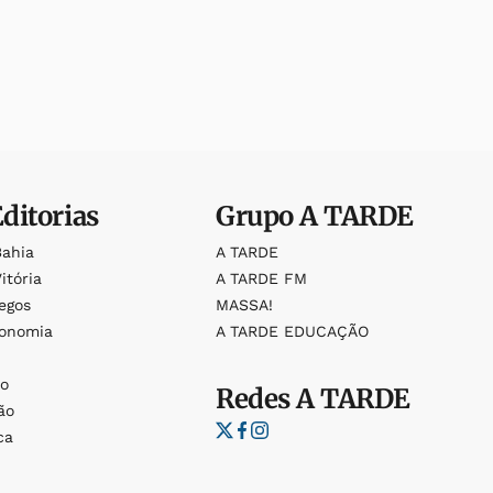
Editorias
Grupo
A TARDE
Bahia
A TARDE
itória
A TARDE FM
egos
MASSA!
ronomia
A TARDE EDUCAÇÃO
o
o
Redes
A TARDE
ão
ca