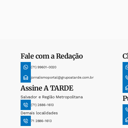
Fale com a Redação
C
(71) 99601-0020
jornalismoportal@grupoatarde.com.br
Assine
A TARDE
P
Salvador e Região Metropolitana
(71) 2886-1613
Demais localidades
71 2886-1613