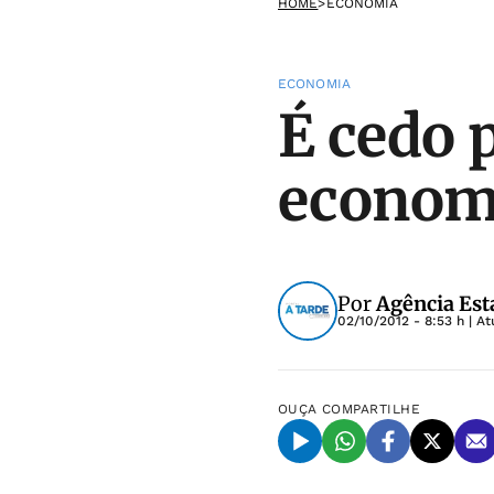
HOME
>
ECONOMIA
ECONOMIA
É cedo 
economi
Por
Agência Est
02/10/2012 - 8:53 h
| At
OUÇA
COMPARTILHE