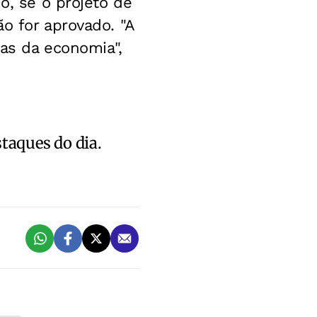
o, se o projeto de
o for aprovado. "A
vas da economia",
staques do dia.