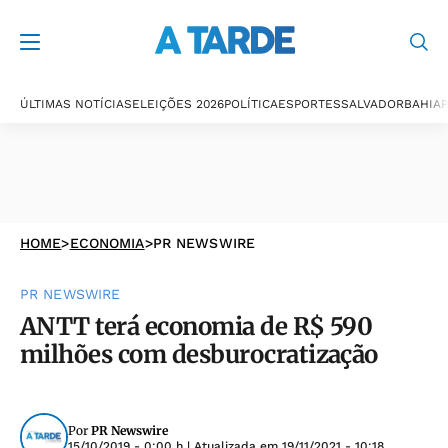
ÚLTIMAS NOTÍCIAS
ELEIÇÕES 2026
POLÍTICA
ESPORTES
SALVADOR
BAHIA
P
HOME
>
ECONOMIA
>
PR NEWSWIRE
PR NEWSWIRE
ANTT terá economia de R$ 590
milhões com desburocratização
Por
PR Newswire
15/10/2019 - 0:00 h
| Atualizada em
19/11/2021 - 10:18