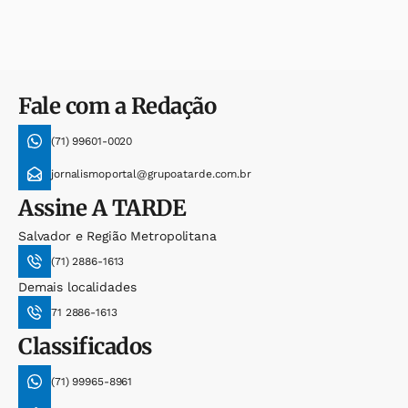
Fale com a Redação
(71) 99601-0020
jornalismoportal@grupoatarde.com.br
Assine
A TARDE
Salvador e Região Metropolitana
(71) 2886-1613
Demais localidades
71 2886-1613
Classificados
(71) 99965-8961