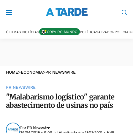
COPA DO MUNDO
ÚLTIMAS NOTÍCIAS
POLÍTICA
SALVADOR
POLÍCIA
BA
HOME
>
ECONOMIA
>
PR NEWSWIRE
PR NEWSWIRE
"Malabarismo logístico" garante
abastecimento de usinas no país
Por
PR Newswire
26/04/2019 - 0:00 h
| Atualizada em
19/11/2021 - 9:49