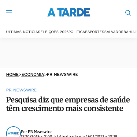
ÚLTIMAS NOTÍCIAS
ELEIÇÕES 2026
POLÍTICA
ESPORTES
SALVADOR
BAHIA
P
HOME
>
ECONOMIA
>
PR NEWSWIRE
PR NEWSWIRE
Pesquisa diz que empresas de saúde
têm crescimento mais consistente
Por
PR Newswire
17/10/2019 - 0:00 h
| Atualizada em
19/11/2021 - 10:18