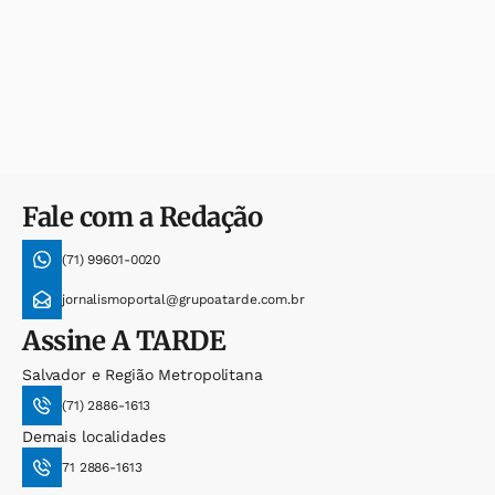
Fale com a Redação
(71) 99601-0020
jornalismoportal@grupoatarde.com.br
Assine
A TARDE
Salvador e Região Metropolitana
(71) 2886-1613
Demais localidades
71 2886-1613