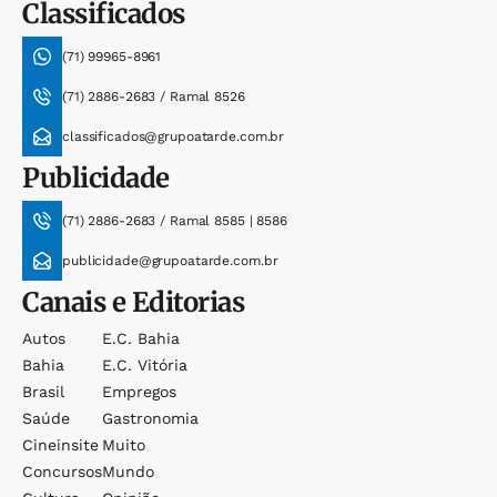
Classificados
(71) 99965-8961
(71) 2886-2683 / Ramal 8526
classificados@grupoatarde.com.br
Publicidade
(71) 2886-2683 / Ramal 8585 | 8586
publicidade@grupoatarde.com.br
Canais e Editorias
Autos
E.c. Bahia
Bahia
E.c. Vitória
Brasil
Empregos
Saúde
Gastronomia
Cineinsite
Muito
Concursos
Mundo