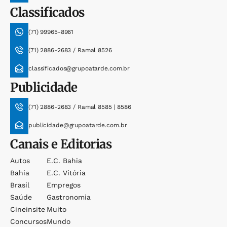
Classificados
(71) 99965-8961
(71) 2886-2683 / Ramal 8526
classificados@grupoatarde.com.br
Publicidade
(71) 2886-2683 / Ramal 8585 | 8586
publicidade@grupoatarde.com.br
Canais e Editorias
Autos
E.c. Bahia
Bahia
E.c. Vitória
Brasil
Empregos
Saúde
Gastronomia
Cineinsite
Muito
Concursos
Mundo