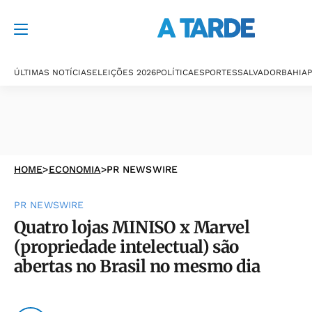
ÚLTIMAS NOTÍCIAS
ELEIÇÕES 2026
POLÍTICA
ESPORTES
SALVADOR
BAHIA
P
HOME
>
ECONOMIA
>
PR NEWSWIRE
PR NEWSWIRE
Quatro lojas MINISO x Marvel
(propriedade intelectual) são
abertas no Brasil no mesmo dia