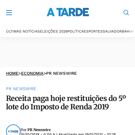
ÚLTIMAS NOTÍCIAS
ELEIÇÕES 2026
POLÍTICA
ESPORTES
SALVADOR
BAHIA
P
HOME
>
ECONOMIA
>
PR NEWSWIRE
PR NEWSWIRE
Receita paga hoje restituições do 5º
lote do Imposto de Renda 2019
Por
PR Newswire
15/10/2019 - 0:00 h
| Atualizada em
19/11/2021 - 10:18