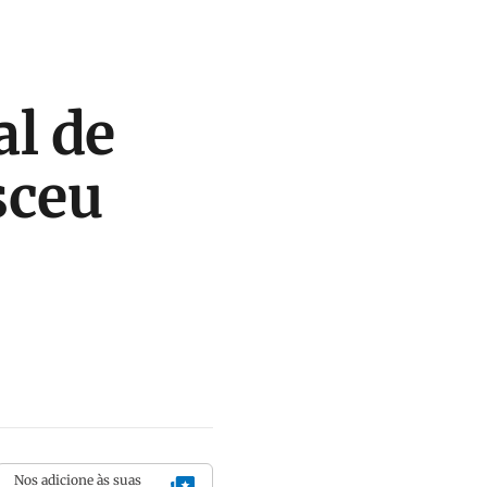
l de
sceu
Nos adicione às suas