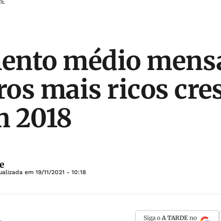
RE
ento médio mensa
iros mais ricos cre
m 2018
e
ualizada em
19/11/2021 - 10:18
Siga o
A TARDE
no