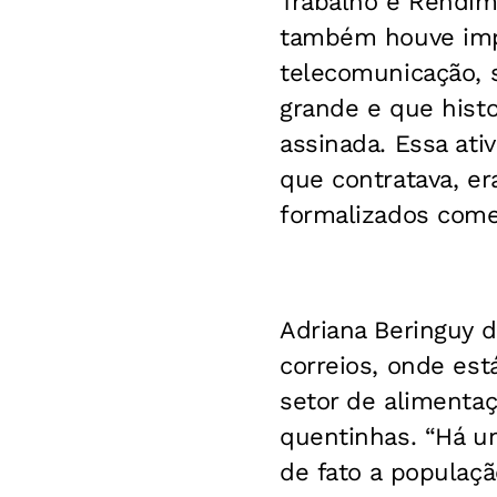
Trabalho e Rendime
também houve imp
telecomunicação, 
grande e que hist
assinada. Essa at
que contratava, er
formalizados come
Adriana Beringuy 
correios, onde está
setor de alimentaç
quentinhas. “Há u
de fato a populaç