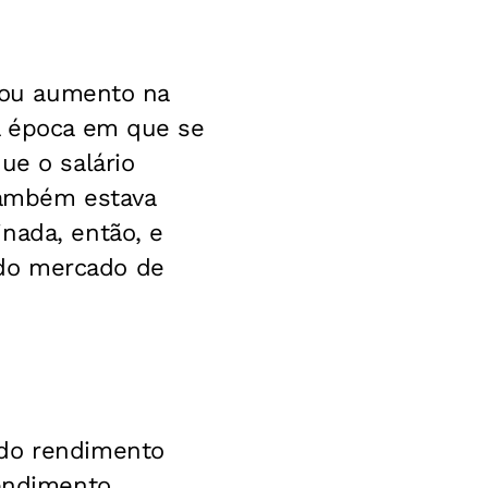
trou aumento na
 a época em que se
ue o salário
 também estava
nada, então, e
 do mercado de
 do rendimento
rendimento