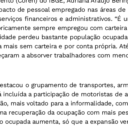
nto (Coren) do IBGE, Adriana Araújo Berin
acto de pessoal empregado nas áreas de 
serviços financeiros e administrativos. “É
oricamente sempre empregou com carteira 
ividade perdeu bastante população ocupad
a mais sem carteira e por conta própria. At
çaram a absorver trabalhadores com meno
destacou o grupamento de transportes, a
 incluída a participação de motoristas de a
ão, mais voltado para a informalidade, co
ma recuperação da ocupação com mais pes
ão ocupada aumenta, só que a expansão v