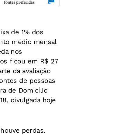
fontes preferidas
aixa de 1% dos
ento médio mensal
eda nos
os ficou em R$ 27
rte da avaliação
fontes de pessoas
ra de Domicílio
8, divulgada hoje
 houve perdas.