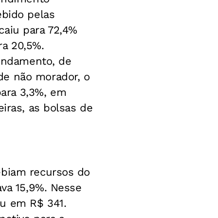
ebido pelas
caiu para 72,4%
ra 20,5%.
endamento, de
de não morador, o
ara 3,3%, em
eiras, as bolsas de
ebiam recursos do
ava 15,9%. Nesse
ou em R$ 341.