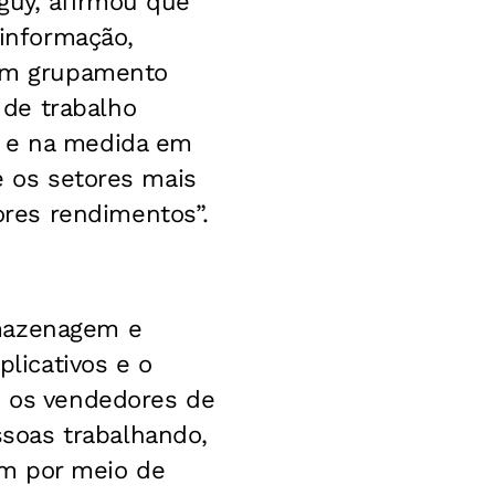
guy, afirmou que
informação,
 um grupamento
de trabalho
a e na medida em
é os setores mais
res rendimentos”.
rmazenagem e
plicativos e o
m os vendedores de
soas trabalhando,
em por meio de