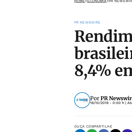
HOME
>
ECONOMIA
>
PR NEWSWI
PR NEWSWIRE
Rendim
brasile
8,4% e
Por
PR Newswir
16/10/2019 - 0:00 h
| At
OUÇA
COMPARTILHE