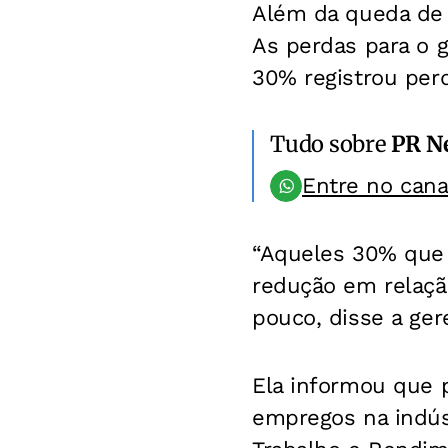
Além da queda de 
As perdas para o 
30% registrou per
Tudo sobre
PR N
Entre no can
“Aqueles 30% que 
redução em relaç
pouco, disse a ger
Ela informou que 
empregos na indúst