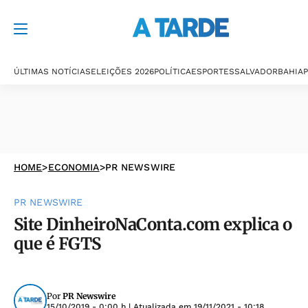
ÚLTIMAS NOTÍCIAS
ELEIÇÕES 2026
POLÍTICA
ESPORTES
SALVADOR
BAHIA
P
HOME
>
ECONOMIA
>
PR NEWSWIRE
PR NEWSWIRE
Site DinheiroNaConta.com explica o
que é FGTS
Por
PR Newswire
15/10/2019 - 0:00 h
| Atualizada em
19/11/2021 - 10:18