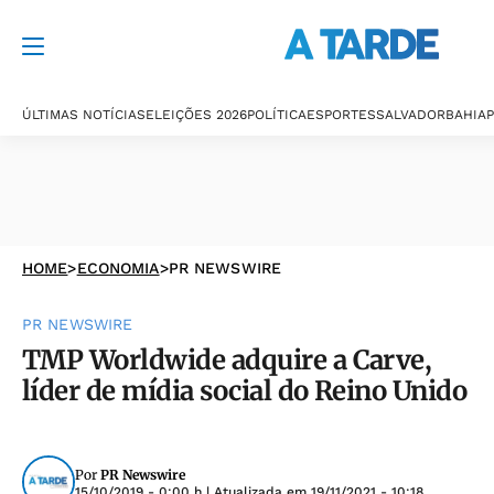
ÚLTIMAS NOTÍCIAS
ELEIÇÕES 2026
POLÍTICA
ESPORTES
SALVADOR
BAHIA
P
HOME
>
ECONOMIA
>
PR NEWSWIRE
PR NEWSWIRE
TMP Worldwide adquire a Carve,
líder de mídia social do Reino Unido
Por
PR Newswire
15/10/2019 - 0:00 h
| Atualizada em
19/11/2021 - 10:18