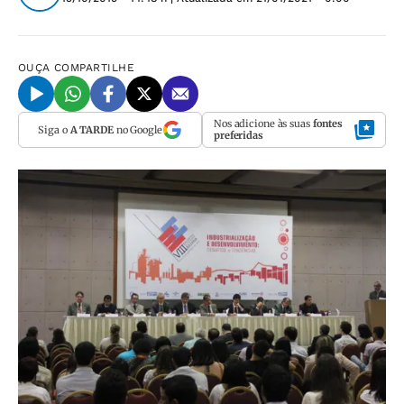
OUÇA
COMPARTILHE
Nos adicione às suas
fontes
Siga o
A TARDE
no Google
preferidas