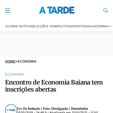
ÚLTIMAS NOTÍCIAS
ELEIÇÕES 2026
POLÍTICA
ESPORTES
SALVADOR
BAHIA
P
HOME
>
ECONOMIA
ECONOMIA
Encontro de Economia Baiana tem
inscrições abertas
Por
Da Redação | Foto: Divulgação | Desenbahia
15/10/2019 - 14:48 h
| Atualizada em
21/01/2021 - 0:00