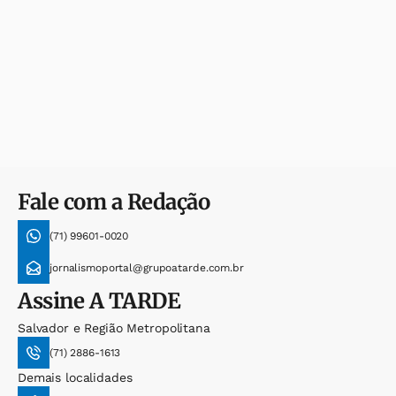
Fale com a Redação
(71) 99601-0020
jornalismoportal@grupoatarde.com.br
Assine
A TARDE
Salvador e Região Metropolitana
(71) 2886-1613
Demais localidades