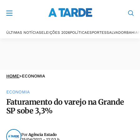
ÚLTIMAS NOTÍCIAS
ELEIÇÕES 2026
POLÍTICA
ESPORTES
SALVADOR
BAHIA
P
HOME
>
ECONOMIA
ECONOMIA
Faturamento do varejo na Grande
SP sobe 3,3%
Por
Agência Estado
25/04/2012 - 12:03 h