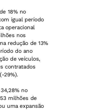
 de 18% no
om igual período
ta operacional
ilhões nos
uma redução de 13%
ríodo do ano
ão de veículos,
s contratados
(-29%).
 34,28% no
953 milhões de
rou uma expansão