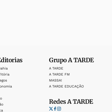
Editorias
Grupo
A TARDE
Bahia
A TARDE
itória
A TARDE FM
egos
MASSA!
ronomia
A TARDE EDUCAÇÃO
o
o
Redes
A TARDE
ão
ca