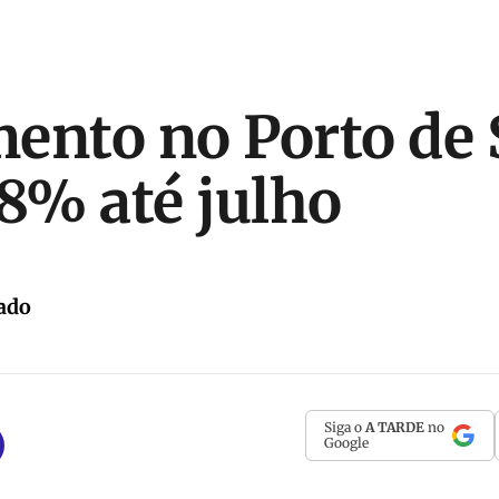
ento no Porto de
18% até julho
ado
Siga o
A TARDE
no
Google