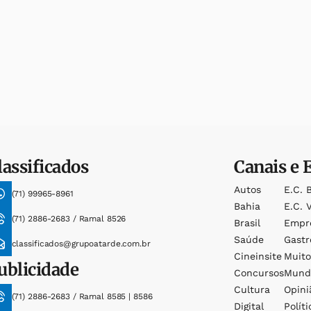
lassificados
Canais e 
Autos
E.c. 
(71) 99965-8961
Bahia
E.c. V
(71) 2886-2683 / Ramal 8526
Brasil
Empr
Saúde
Gast
classificados@grupoatarde.com.br
Cineinsite
Muit
ublicidade
Concursos
Mund
Cultura
Opini
(71) 2886-2683 / Ramal 8585 | 8586
Digital
Políti