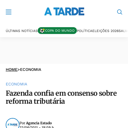
COPA DO MUNDO
ÚLTIMAS NOTÍCIAS
POLÍTICA
ELEIÇÕES 2026
SALV
HOME
>
ECONOMIA
ECONOMIA
Fazenda confia em consenso sobre
reforma tributária
Por
Agencia Estado
22/06/2011 - 19:09 h