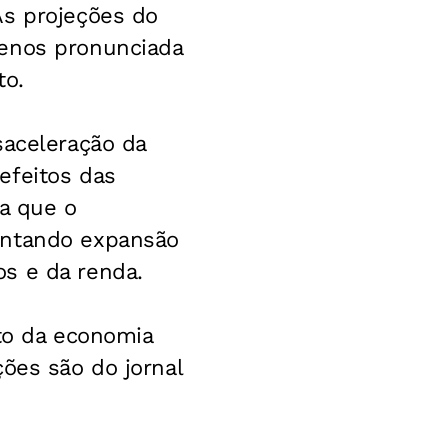
As projeções do
menos pronunciada
to.
saceleração da
efeitos das
ma que o
entando expansão
s e da renda.
o da economia
ões são do jornal