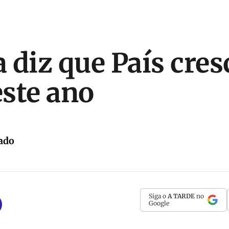
 diz que País cres
ste ano
ado
Siga o
A TARDE
no
Google