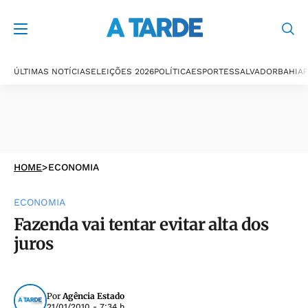
ÚLTIMAS NOTÍCIAS
ELEIÇÕES 2026
POLÍTICA
ESPORTES
SALVADOR
BAHIA
P
HOME
>
ECONOMIA
ECONOMIA
Fazenda vai tentar evitar alta dos
juros
Por
Agência Estado
21/01/2010 - 7:34 h