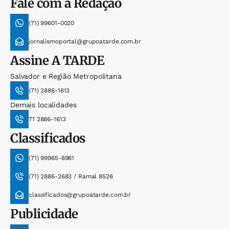
Fale com a Redação
(71) 99601-0020
jornalismoportal@grupoatarde.com.br
Assine
A TARDE
Salvador e Região Metropolitana
(71) 2886-1613
Demais localidades
71 2886-1613
Classificados
(71) 99965-8961
(71) 2886-2683 / Ramal 8526
classificados@grupoatarde.com.br
Publicidade