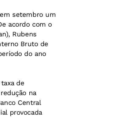
u em setembro um
 De acordo com o
an), Rubens
nterno Bruto de
período do ano
 taxa de
 redução na
anco Central
ial provocada