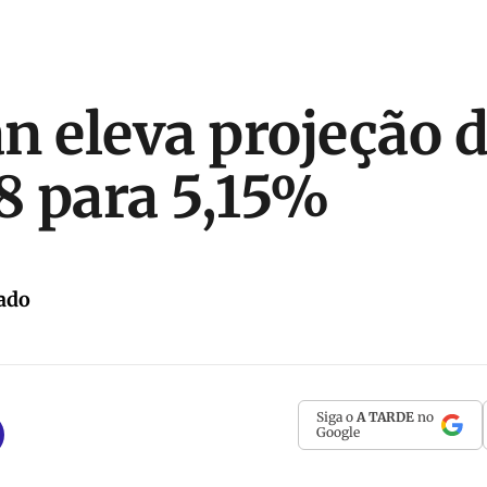
n eleva projeção d
 para 5,15%
ado
Siga o
A TARDE
no
Google