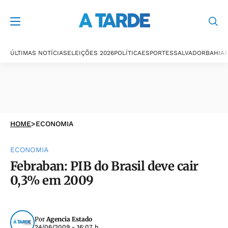
ÚLTIMAS NOTÍCIAS
ELEIÇÕES 2026
POLÍTICA
ESPORTES
SALVADOR
BAHIA
P
HOME
>
ECONOMIA
ECONOMIA
Febraban: PIB do Brasil deve cair
0,3% em 2009
Por
Agencia Estado
24/06/2009 - 16:07 h