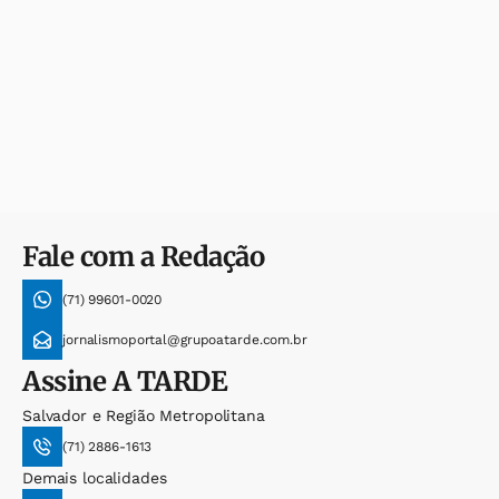
Fale com a Redação
(71) 99601-0020
jornalismoportal@grupoatarde.com.br
Assine
A TARDE
Salvador e Região Metropolitana
(71) 2886-1613
Demais localidades