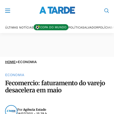
COPA DO MUNDO
ÚLTIMAS NOTÍCIAS
POLÍTICA
SALVADOR
POLÍCIA
BA
HOME
>
ECONOMIA
ECONOMIA
Fecomercio: faturamento do varejo
desacelera em maio
Por
Agência Estado
14/07/2011 - 15:39 h