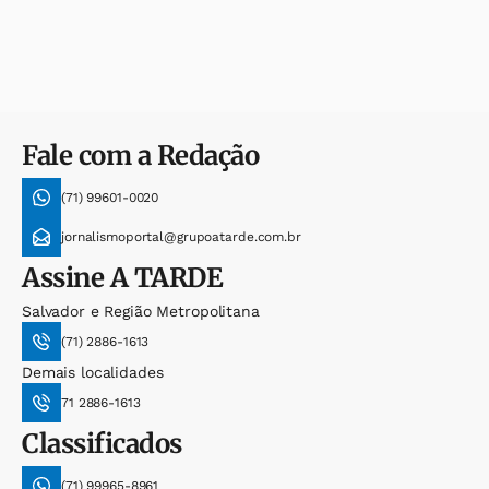
Fale com a Redação
(71) 99601-0020
jornalismoportal@grupoatarde.com.br
Assine
A TARDE
Salvador e Região Metropolitana
(71) 2886-1613
Demais localidades
71 2886-1613
Classificados
(71) 99965-8961