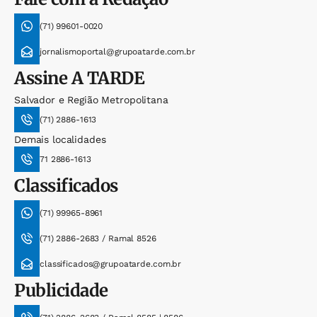
(71) 99601-0020
jornalismoportal@grupoatarde.com.br
Assine
A TARDE
Salvador e Região Metropolitana
(71) 2886-1613
Demais localidades
71 2886-1613
Classificados
(71) 99965-8961
(71) 2886-2683 / Ramal 8526
classificados@grupoatarde.com.br
Publicidade