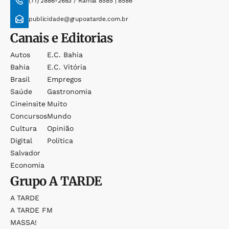
(71) 2886-2683 / Ramal 8585 | 8586
publicidade@grupoatarde.com.br
Canais e Editorias
Autos
E.c. Bahia
Bahia
E.c. Vitória
Brasil
Empregos
Saúde
Gastronomia
Cineinsite
Muito
Concursos
Mundo
Cultura
Opinião
Digital
Política
Salvador
Economia
Grupo
A TARDE
A TARDE
A TARDE FM
MASSA!