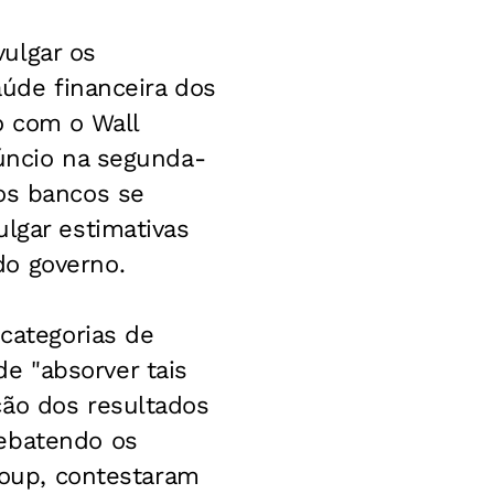
ulgar os
aúde financeira dos
o com o Wall
núncio na segunda-
os bancos se
lgar estimativas
do governo.
 categorias de
e "absorver tais
ção dos resultados
debatendo os
group, contestaram