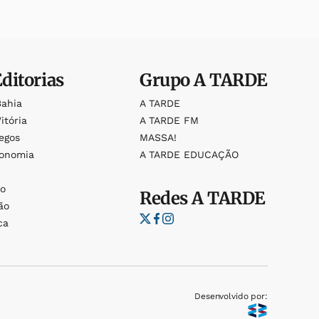
Editorias
Grupo
A TARDE
Bahia
A TARDE
itória
A TARDE FM
egos
MASSA!
ronomia
A TARDE EDUCAÇÃO
o
o
Redes
A TARDE
ão
ca
Desenvolvido por: