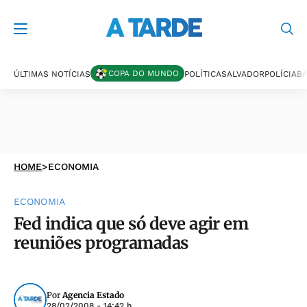
COPA DO MUNDO
ÚLTIMAS NOTÍCIAS
POLÍTICA
SALVADOR
POLÍCIA
BA
HOME
>
ECONOMIA
ECONOMIA
Fed indica que só deve agir em
reuniões programadas
Por
Agencia Estado
28/02/2008 - 14:42 h