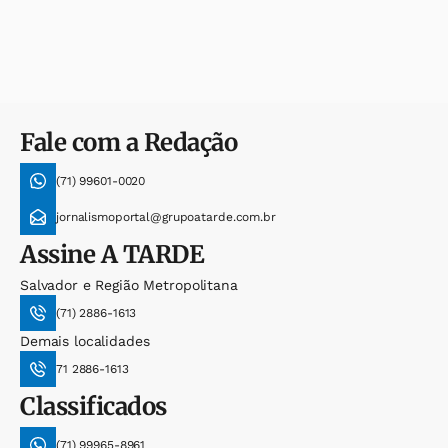
Fale com a Redação
(71) 99601-0020
jornalismoportal@grupoatarde.com.br
Assine
A TARDE
Salvador e Região Metropolitana
(71) 2886-1613
Demais localidades
71 2886-1613
Classificados
(71) 99965-8961