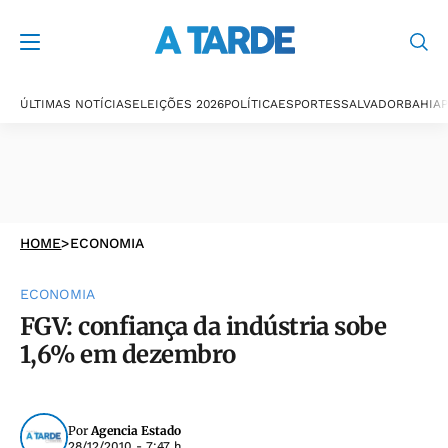
ÚLTIMAS NOTÍCIAS
ELEIÇÕES 2026
POLÍTICA
ESPORTES
SALVADOR
BAHIA
P
HOME
>
ECONOMIA
ECONOMIA
FGV: confiança da indústria sobe
1,6% em dezembro
Por
Agencia Estado
28/12/2010 - 7:47 h