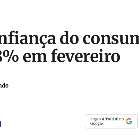
nfiança do consu
8% em fevereiro
ado
Siga o
A TARDE
no
Google