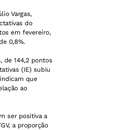
lio Vargas,
tativas do
tos em fevereiro,
 de 0,8%.
, de 144,2 pontos
ativas (IE) subiu
 indicam que
elação ao
 ser positiva a
FGV, a proporção