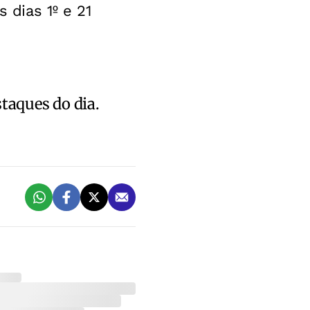
 dias 1º e 21
staques do dia.