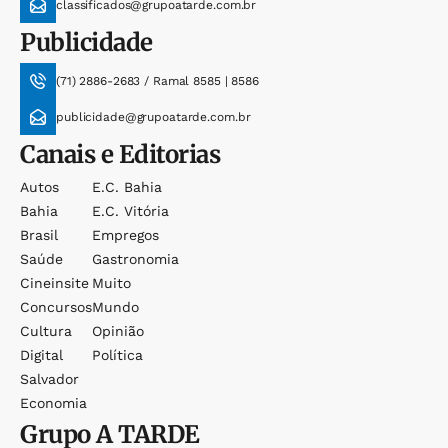
classificados@grupoatarde.com.br
Publicidade
(71) 2886-2683 / Ramal 8585 | 8586
publicidade@grupoatarde.com.br
Canais e Editorias
Autos
E.c. Bahia
Bahia
E.c. Vitória
Brasil
Empregos
Saúde
Gastronomia
Cineinsite
Muito
Concursos
Mundo
Cultura
Opinião
Digital
Política
Salvador
Economia
Grupo
A TARDE