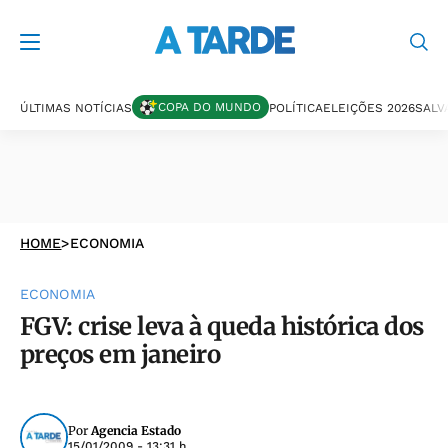
COPA DO MUNDO
ÚLTIMAS NOTÍCIAS
POLÍTICA
ELEIÇÕES 2026
SALV
HOME
>
ECONOMIA
ECONOMIA
FGV: crise leva à queda histórica dos
preços em janeiro
Por
Agencia Estado
15/01/2009 - 13:31 h