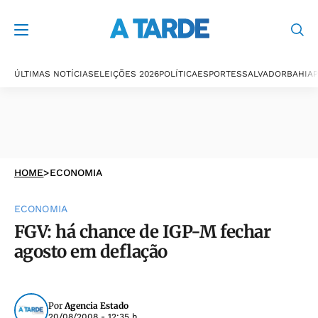
ÚLTIMAS NOTÍCIAS
ELEIÇÕES 2026
POLÍTICA
ESPORTES
SALVADOR
BAHIA
P
HOME
>
ECONOMIA
ECONOMIA
FGV: há chance de IGP-M fechar
agosto em deflação
Por
Agencia Estado
20/08/2008 - 12:35 h