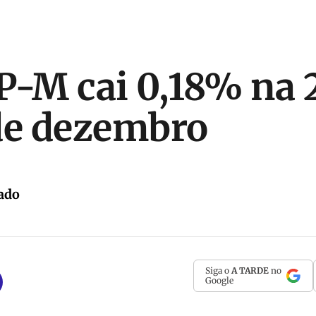
P-M cai 0,18% na 
de dezembro
ado
Siga o
A TARDE
no
Google