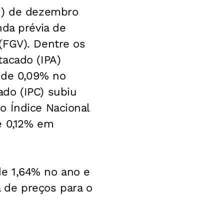
-M) de dezembro
nda prévia de
(FGV). Dentre os
tacado (IPA)
a de 0,09% no
do (IPC) subiu
o Índice Nacional
e 0,12% em
e 1,64% no ano e
 de preços para o