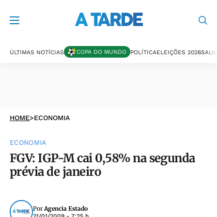
COPA DO MUNDO
ÚLTIMAS NOTÍCIAS
POLÍTICA
ELEIÇÕES 2026
SALV
HOME
>
ECONOMIA
ECONOMIA
FGV: IGP-M cai 0,58% na segunda
prévia de janeiro
Por
Agencia Estado
21/01/2009 - 7:25 h